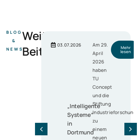
Weitere
BLOG
&
Am 29.
03.07.2026
Beiträge
Mehr
NEWS
lesen
April
2026
haben
TU
Concept
und die
Stiftung
„Intelligente
Industrieforschung
Systeme“
zu
in
einem
Dortmund
neuen