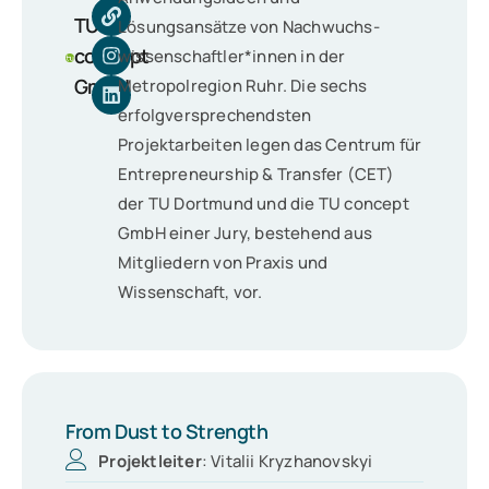
TU
Lösungsansätze von Nach­wuchs­
concept
wissen­schaftler*innen in der
GmbH
Metropolregion Ruhr. Die sechs
erfolgversprechendsten
Projektarbeiten legen das Centrum für
Entrepreneurship & Transfer (CET)
der TU Dortmund und die TU concept
GmbH einer Jury, bestehend aus
Mitgliedern von Praxis und
Wissenschaft, vor.
From Dust to Strength
Projektleiter
: Vitalii Kryzhanovskyi