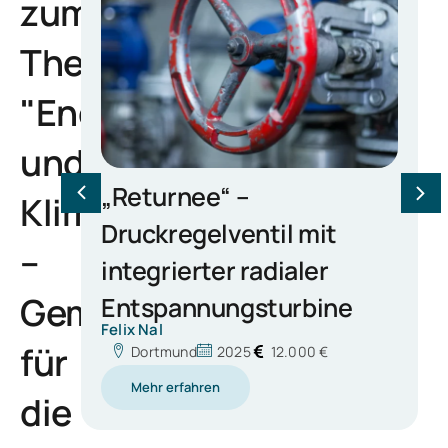
zum
Thema:
"Energie
und
Klima
l mit
–
aler
Gemeinsam
rbine
für
.000 €
die