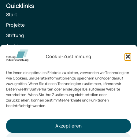
Quicklinks
Start
Projekte
Stiftung
Archiv
Kontakt
Cookie-Zustimmung
Kontakt
Um Ihnen ein optimales Erlebnis zu bieten, verwenden wir Technologien
wie Cookies, um Geräteinformationen zu speichern und/oder darauf
Stiftung Industrieforschung
zuzugreifen. Wenn Sie diesen Technologien zustimmen, können wir
Daten wie Ihr Surfverhalten oder eindeutige IDs auf dieser Website
Baedekerstraße 1, 45128 Essen
verarbeiten. Wenn Sie Ihre Zustimmung nicht erteilen oder
zurückziehen, können bestimmte Merkmale und Funktionen
info@stiftung-industrieforschung.de
beeinträchtigt werden.
0201 8401-160
Akzeptieren