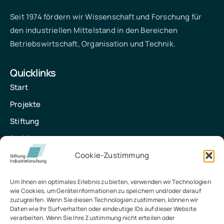
Seit 1974 fördern wir Wissenschaft und Forschung für
den industriellen Mittelstand in den Bereichen
Betriebswirtschaft, Organisation und Technik.
Quicklinks
Start
Projekte
Stiftung
Archiv
Kontakt
Cookie-Zustimmung
Um Ihnen ein optimales Erlebnis zu bieten, verwenden wir Technologien
Kontakt
wie Cookies, um Geräteinformationen zu speichern und/oder darauf
Stiftung Industrieforschung
zuzugreifen. Wenn Sie diesen Technologien zustimmen, können wir
Daten wie Ihr Surfverhalten oder eindeutige IDs auf dieser Website
Baedekerstraße 1, 45128 Essen
verarbeiten. Wenn Sie Ihre Zustimmung nicht erteilen oder