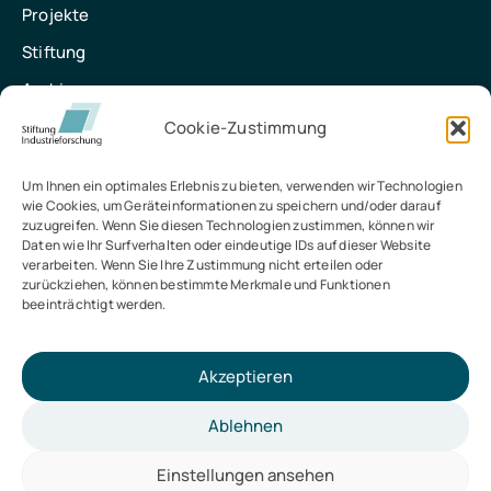
Projekte
Stiftung
Archiv
Kontakt
Cookie-Zustimmung
Kontakt
Um Ihnen ein optimales Erlebnis zu bieten, verwenden wir Technologien
wie Cookies, um Geräteinformationen zu speichern und/oder darauf
Stiftung Industrieforschung
zuzugreifen. Wenn Sie diesen Technologien zustimmen, können wir
Daten wie Ihr Surfverhalten oder eindeutige IDs auf dieser Website
Baedekerstraße 1, 45128 Essen
verarbeiten. Wenn Sie Ihre Zustimmung nicht erteilen oder
zurückziehen, können bestimmte Merkmale und Funktionen
info@stiftung-industrieforschung.de
beeinträchtigt werden.
0201 8401-160
Akzeptieren
Ablehnen
Einstellungen ansehen