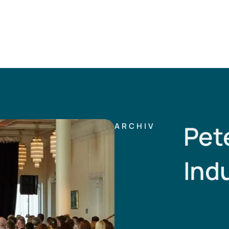
Pet
ARCHIV
Ind