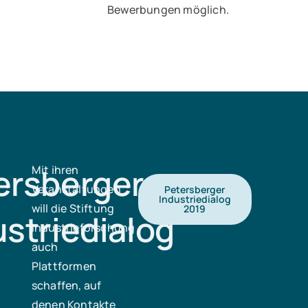
Bewerbungen möglich.
ersberger
Mit ihren
Veranstaltungen
Petersberger
Industriedialog
will die Stiftung
2019
ustriedialog
Industrieforschung
auch
Plattformen
schaffen, auf
denen Kontakte