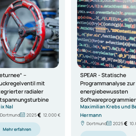
EAR - Statische
Factory Flexibility Mod
Simon Kammerer, Paul
ogrammanalyse zur
Wenzlokat und Jan-Eric
ergiebewussten
Wörheide
ftwareprogrammierung
ximilian Krebs und Ben
Dortmund
2025
8.
rmann
Mehr erfahren
Dortmund
2025
10.000 €