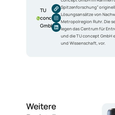
concept GmbH im Rahmen d
Spitzenforschung” origine
TU
Lösungsansätze von Nach­wu
concept
Metropolregion Ruhr. Die s
GmbH
legen das Centrum für Ent
und die TU concept GmbH ei
und Wissenschaft, vor.
Weitere