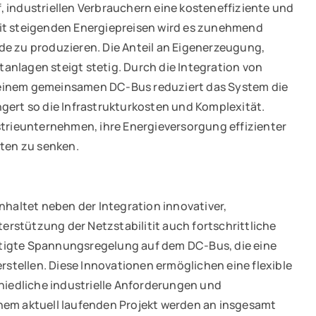
 industriellen Verbrauchern eine kosteneffiziente und
Mit steigenden Energiepreisen wird es zunehmend
de zu produzieren. Die Anteil an Eigenerzeugung,
anlagen steigt stetig. Durch die Integration von
 einem gemeinsamen DC-Bus reduziert das System die
gert so die Infrastrukturkosten und Komplexität.
strieunternehmen, ihre Energieversorgung effizienter
sten zu senken.
altet neben der Integration innovativer,
rstützung der Netzstabilitit auch fortschrittliche
tigte Spannungsregelung auf dem DC-Bus, die eine
erstellen. Diese Innovationen ermöglichen eine flexible
chiedliche industrielle Anforderungen und
nem aktuell laufenden Projekt werden an insgesamt