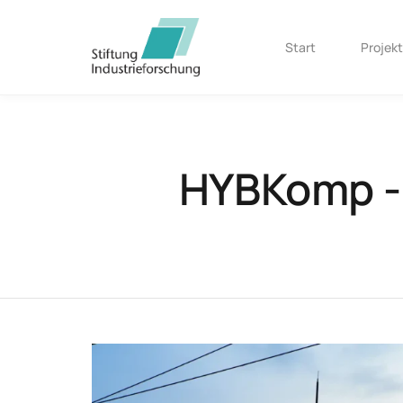
Start
Projek
HYBKomp -