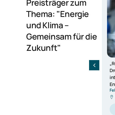
Preisträger zum
Thema: "Energie
und Klima –
Gemeinsam für die
Zukunft"
„Returnee“ –
SP
Druckregelventil mit
Pr
integrierter radialer
en
Entspannungsturbine
So
Felix Nal
Ma
He
Dortmund
2025
12.000 €
Mehr erfahren