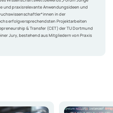
es Wissenschaftswettbewerbs „Forum Junge
lle und praxisrelevante Anwendungsideen und
chs­wissen­schaftler*innen in der
echs erfolgversprechendsten Projektarbeiten
repreneurship & Transfer (CET) der TU Dortmund
ner Jury, bestehend aus Mitgliedern von Praxis