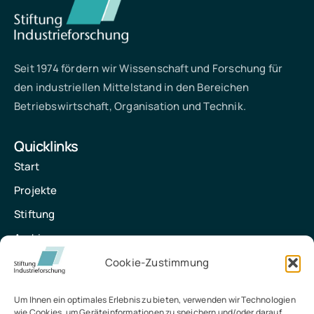
Seit 1974 fördern wir Wissenschaft und Forschung für
den industriellen Mittelstand in den Bereichen
Betriebswirtschaft, Organisation und Technik.
Quicklinks
Start
Projekte
Stiftung
Archiv
Kontakt
Cookie-Zustimmung
Kontakt
Um Ihnen ein optimales Erlebnis zu bieten, verwenden wir Technologien
wie Cookies, um Geräteinformationen zu speichern und/oder darauf