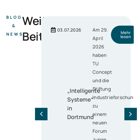
Weitere
BLOG
&
Am 29.
03.07.2026
Beiträge
Mehr
NEWS
lesen
April
2026
haben
TU
Concept
und die
Stiftung
„Intelligente
Industrieforschung
Systeme“
zu
in
einem
Dortmund
neuen
Forum
Junge