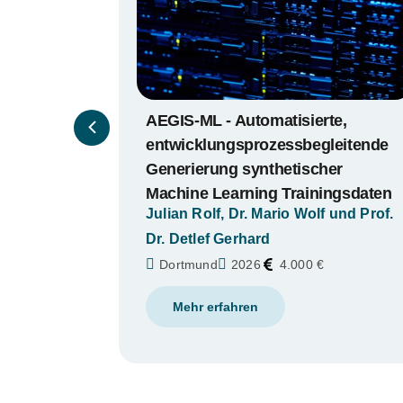
te,
Probabilistische, auf maschinelle
leitende
Lernen basierende
er
Schadenserkennung für
ngsdaten
schwingende industrielle
 und Prof.
Strukturen
Ali Kilicsoy, Dr. Nataly Manque et al.
Dortmund
2026
4.000 €
Mehr erfahren