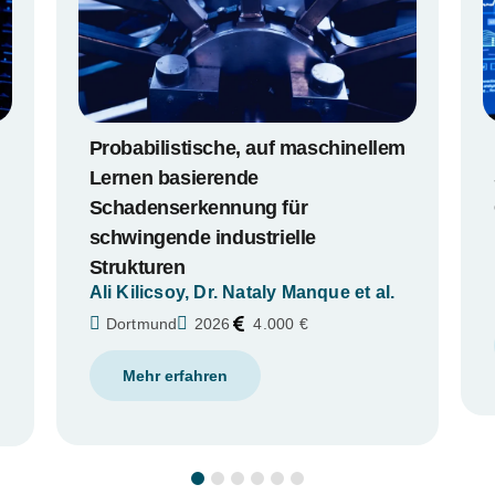
m
PRISMA - Privacy-preserving
Signal Detection, Analysis, and
Classification in Automotive and
Industrial Applications
René Glitza und Luca Becker
Dortmund
2026
4.000 €
Mehr erfahren