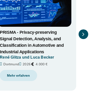
LEAP - Label-effiziente akustische
Prädiktion der Prozessstabilität
Dr. Felix Finkeldey
Dortmund
2026
8.000 €
Mehr erfahren