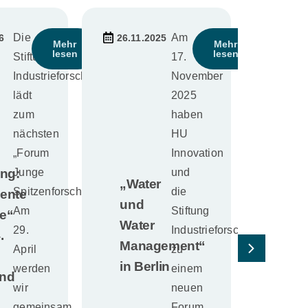
Am
5
Mehr
lesen
17.
November
2025
haben
HU
Innovation
und
die
Stiftung
Industrieforschung
ement“
zu
in
einem
neuen
Forum