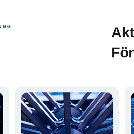
UNG
Akt
Fö